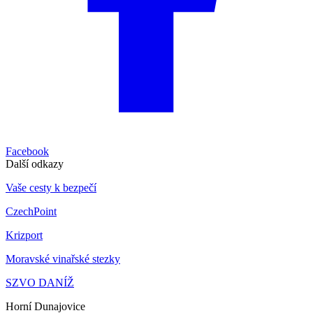
Facebook
Další odkazy
Vaše cesty k bezpečí
CzechPoint
Krizport
Moravské vinařské stezky
SZVO DANÍŽ
Horní Dunajovice