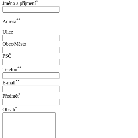
*
Jméno a příjmení
**
Adresa
Ulice
Obec/Město
PSČ
**
Telefon
**
E-mail
*
Předmět
*
Obsah