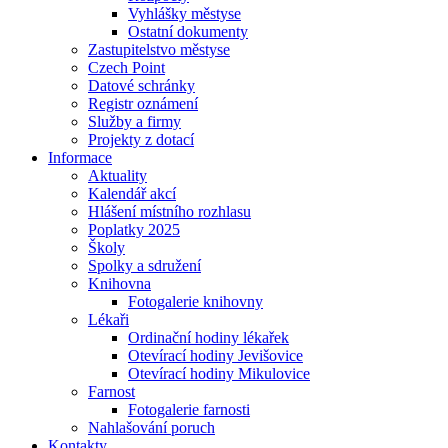
Vyhlášky městyse
Ostatní dokumenty
Zastupitelstvo městyse
Czech Point
Datové schránky
Registr oznámení
Služby a firmy
Projekty z dotací
Informace
Aktuality
Kalendář akcí
Hlášení místního rozhlasu
Poplatky 2025
Školy
Spolky a sdružení
Knihovna
Fotogalerie knihovny
Lékaři
Ordinační hodiny lékařek
Otevírací hodiny Jevišovice
Otevírací hodiny Mikulovice
Farnost
Fotogalerie farnosti
Nahlašování poruch
Kontakty