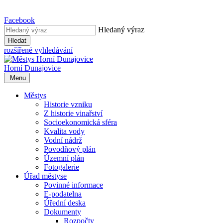
Facebook
Hledaný výraz
Hledat
rozšířené vyhledávání
Horní Dunajovice
Menu
Městys
Historie vzniku
Z historie vinařství
Socioekonomická sféra
Kvalita vody
Vodní nádrž
Povodňový plán
Územní plán
Fotogalerie
Úřad městyse
Povinné informace
E-podatelna
Úřední deska
Dokumenty
Rozpočty