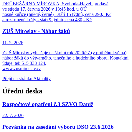
DRŮBEŽÁRNA MÍROVKA, Svoboda-Havel, prodává
ve středu 17. června 2026 v 13:45 hod. u OÚ
nosné kuřice (hnědé, černé) - stáří 15 týdnů, cena 290,- Kč
a rozkrmené krůty - stáří 9 týdnů, cena 430,- Kč
ZUŠ Miroslav - Nábor žáků
11. 5.
2026
ZUŠ Miroslav vyhlašuje na školní rok 2026/27 (v průběhu května)
nábor žáků do výtvarného, tanečního a hudebního oboru. Kontaktní
údaje: tel: 515 333 124,
www.zusmiroslav.cz
Přejít na stránku Aktuality
Úřední deska
Rozpočtové opatření č.3 SZVO Daníž
22. 7.
2026
Pozvánka na zasedání výboru DSO 23.6.2026