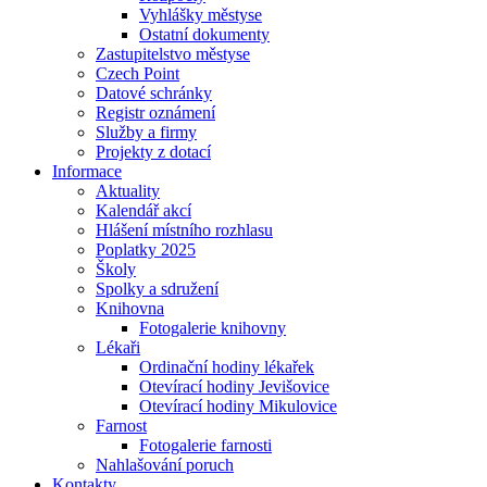
Vyhlášky městyse
Ostatní dokumenty
Zastupitelstvo městyse
Czech Point
Datové schránky
Registr oznámení
Služby a firmy
Projekty z dotací
Informace
Aktuality
Kalendář akcí
Hlášení místního rozhlasu
Poplatky 2025
Školy
Spolky a sdružení
Knihovna
Fotogalerie knihovny
Lékaři
Ordinační hodiny lékařek
Otevírací hodiny Jevišovice
Otevírací hodiny Mikulovice
Farnost
Fotogalerie farnosti
Nahlašování poruch
Kontakty