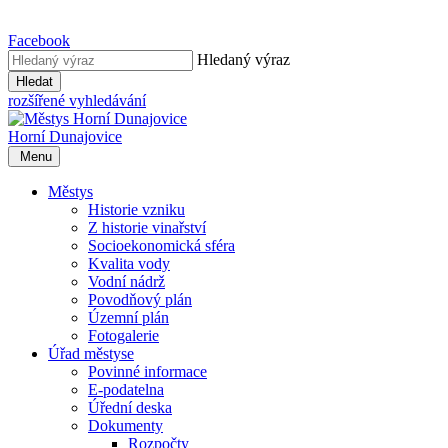
Facebook
Hledaný výraz
Hledat
rozšířené vyhledávání
Horní Dunajovice
Menu
Městys
Historie vzniku
Z historie vinařství
Socioekonomická sféra
Kvalita vody
Vodní nádrž
Povodňový plán
Územní plán
Fotogalerie
Úřad městyse
Povinné informace
E-podatelna
Úřední deska
Dokumenty
Rozpočty