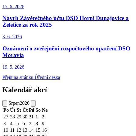
15. 6.
2026
Návrh Závěrečného účtu DSO Horní Dunajovice a
Želetice za rok 2025
3. 6.
2026
Oznámení o zveřejnění rozpočtového opatření DSO
Moravia
19. 5.
2026
Přejít na stránku Úřední deska
Kalendář akcí
Srpen
2026
Po
Út
St
Čt
Pá
So
Ne
27
28
29
30
31
1
2
3
4
5
6
7
8
9
10
11
12
13
14
15
16