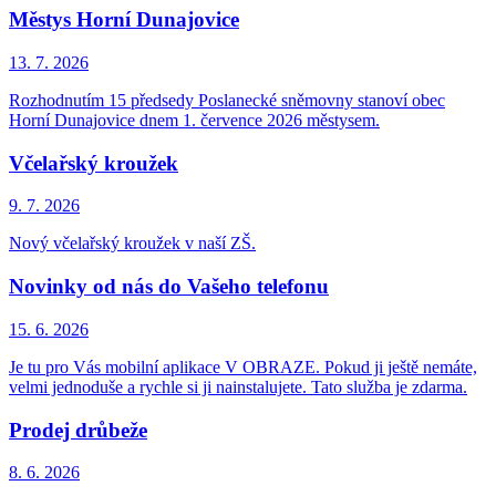
Městys Horní Dunajovice
13. 7.
2026
Rozhodnutím 15 předsedy Poslanecké sněmovny stanoví obec
Horní Dunajovice dnem 1. července 2026 městysem.
Včelařský kroužek
9. 7.
2026
Nový včelařský kroužek v naší ZŠ.
Novinky od nás do Vašeho telefonu
15. 6.
2026
Je tu pro Vás mobilní aplikace V OBRAZE. Pokud ji ještě nemáte,
velmi jednoduše a rychle si ji nainstalujete. Tato služba je zdarma.
Prodej drůbeže
8. 6.
2026