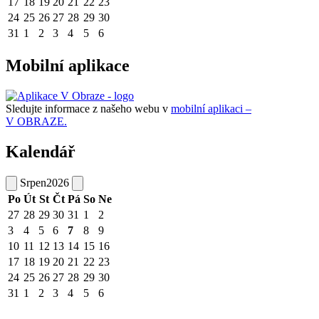
17
18
19
20
21
22
23
24
25
26
27
28
29
30
31
1
2
3
4
5
6
Mobilní aplikace
Sledujte informace z našeho webu v
mobilní aplikaci –
V OBRAZE.
Kalendář
Srpen
2026
Po
Út
St
Čt
Pá
So
Ne
27
28
29
30
31
1
2
3
4
5
6
7
8
9
10
11
12
13
14
15
16
17
18
19
20
21
22
23
24
25
26
27
28
29
30
31
1
2
3
4
5
6