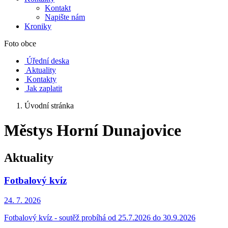
Kontakt
Napište nám
Kroniky
Foto obce
Úřední deska
Aktuality
Kontakty
Jak zaplatit
Úvodní stránka
Městys Horní Dunajovice
Aktuality
Fotbalový kvíz
24. 7.
2026
Fotbalový kvíz - soutěž probíhá od 25.7.2026 do 30.9.2026