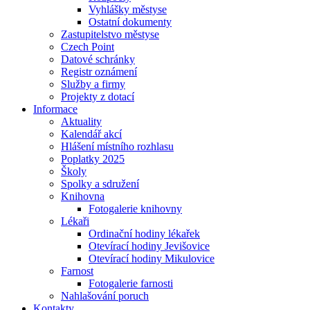
Vyhlášky městyse
Ostatní dokumenty
Zastupitelstvo městyse
Czech Point
Datové schránky
Registr oznámení
Služby a firmy
Projekty z dotací
Informace
Aktuality
Kalendář akcí
Hlášení místního rozhlasu
Poplatky 2025
Školy
Spolky a sdružení
Knihovna
Fotogalerie knihovny
Lékaři
Ordinační hodiny lékařek
Otevírací hodiny Jevišovice
Otevírací hodiny Mikulovice
Farnost
Fotogalerie farnosti
Nahlašování poruch
Kontakty