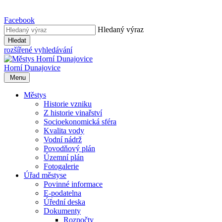
Facebook
Hledaný výraz
Hledat
rozšířené vyhledávání
Horní Dunajovice
Menu
Městys
Historie vzniku
Z historie vinařství
Socioekonomická sféra
Kvalita vody
Vodní nádrž
Povodňový plán
Územní plán
Fotogalerie
Úřad městyse
Povinné informace
E-podatelna
Úřední deska
Dokumenty
Rozpočty