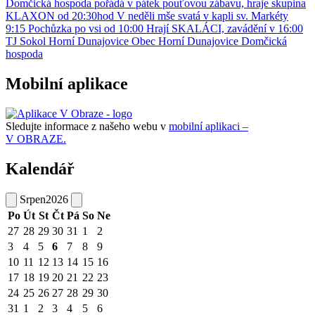
Domčická hospoda pořádá v pátek pouťovou zábavu, hraje skupina
KLAXON od 20:30hod V neděli mše svatá v kapli sv. Markéty
9:15 Pochůzka po vsi od 10:00 Hrají SKALÁCI, zavádění v 16:00
TJ Sokol Horní Dunajovice Obec Horní Dunajovice Domčická
hospoda
Mobilní aplikace
Sledujte informace z našeho webu v
mobilní aplikaci –
V OBRAZE.
Kalendář
Srpen
2026
Po
Út
St
Čt
Pá
So
Ne
27
28
29
30
31
1
2
3
4
5
6
7
8
9
10
11
12
13
14
15
16
17
18
19
20
21
22
23
24
25
26
27
28
29
30
31
1
2
3
4
5
6